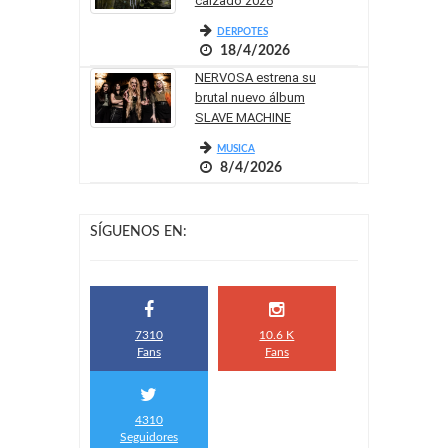
calzado 2026
DERPOTES
18/4/2026
NERVOSA estrena su
brutal nuevo álbum
SLAVE MACHINE
MUSICA
8/4/2026
SÍGUENOS EN:
7310
10.6 K
Fans
Fans
4310
Seguidores